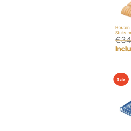
Houten 
Stuks m
€
34
Incl
Sale