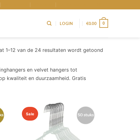
Winkelmand
Afrekenen
Nieuwsbrief
0
LOGIN
€
0.00
at 1–12 van de 24 resultaten wordt getoond
inghangers en velvet hangers tot
op kwaliteit en duurzaamheid. Gratis
Sale
Add to
Add to
wishlist
wishlist