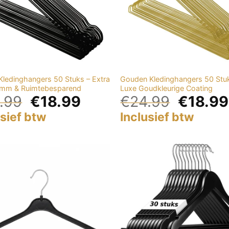
Kledinghangers 50 Stuks – Extra
Gouden Kledinghangers 50 Stu
3mm & Ruimtebesparend
Luxe Goudkleurige Coating
.99
€
18.99
€
24.99
€
18.99
usief btw
Inclusief btw
Add to
wishlist