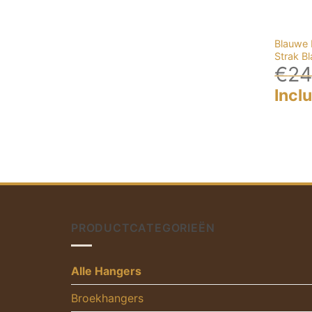
Blauwe 
Strak B
€
24
Incl
PRODUCTCATEGORIEËN
Alle Hangers
Broekhangers