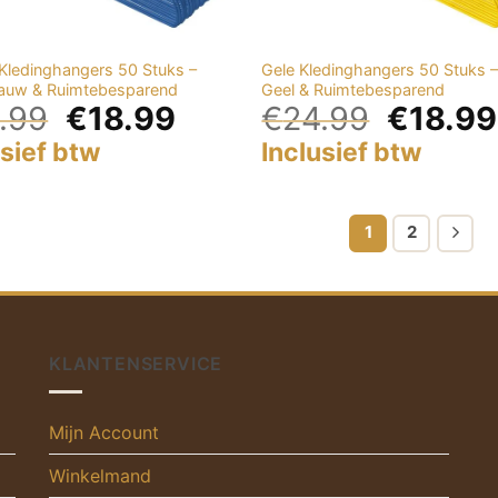
Kledinghangers 50 Stuks –
Gele Kledinghangers 50 Stuks – 
lauw & Ruimtebesparend
Geel & Ruimtebesparend
.99
€
18.99
€
24.99
€
18.99
usief btw
Inclusief btw
1
2
KLANTENSERVICE
Mijn Account
Winkelmand