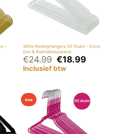
ks –
Witte Kledinghangers 50 Stuks – Extra
Dun & Ruimtebesparend
€
24.99
€
18.99
Inclusief btw
Sale
Add to
Add to
wishlist
wishlist