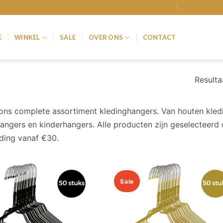
Wishlist
Mijn Account
E
WINKEL
SALE
OVER ONS
CONTACT
Resulta
 ons complete assortiment kledinghangers. Van houten kled
angers en kinderhangers. Alle producten zijn geselecteerd 
ding vanaf €30.
Sale
Add to
wishlist