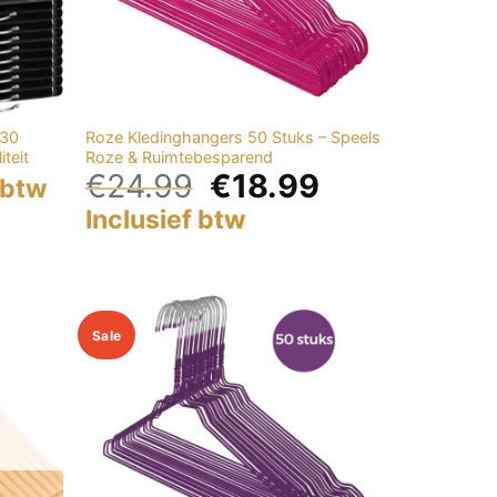
 30
Roze Kledinghangers 50 Stuks – Speels
teit
Roze & Ruimtebesparend
€
24.99
€
18.99
 btw
Inclusief btw
Sale
Add to
Add to
wishlist
wishlist