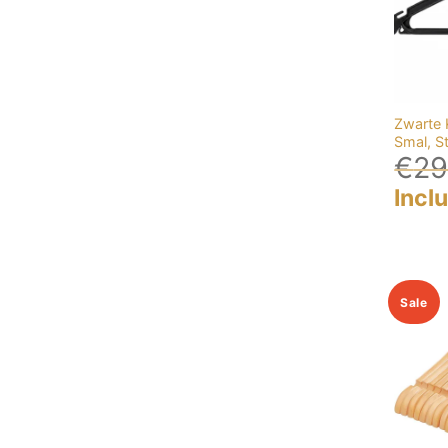
Zwarte 
Smal, S
€
29
Incl
Sale