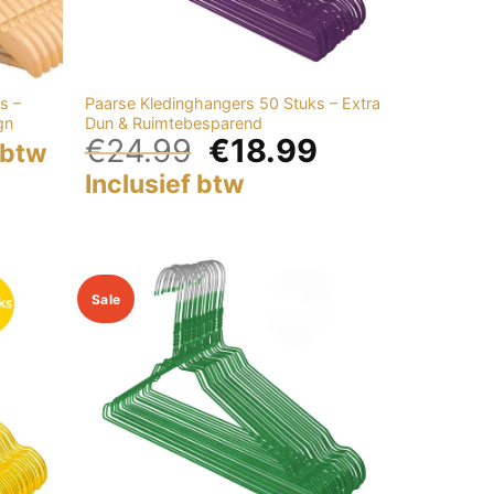
s –
Paarse Kledinghangers 50 Stuks – Extra
gn
Dun & Ruimtebesparend
€
24.99
€
18.99
 btw
Inclusief btw
Sale
Add to
Add to
wishlist
wishlist