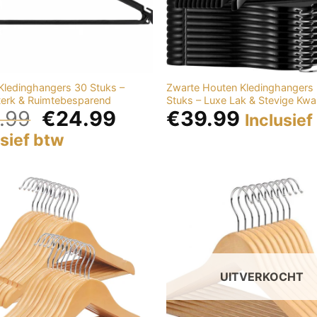
Kledinghangers 30 Stuks –
Zwarte Houten Kledinghangers
terk & Ruimtebesparend
Stuks – Luxe Lak & Stevige Kwali
.99
€
24.99
€
39.99
Inclusief
usief btw
Add to
wishlist
UITVERKOCHT