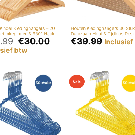
Kinder Kledinghangers – 20
Houten Kledinghangers 30 Stuk
et Inkepingen & 360° Haak
Duurzaam Hout & Tijdloos Desi
.99
€
30.00
€
39.99
Inclusief
usief btw
Sale
Add to
wishlist