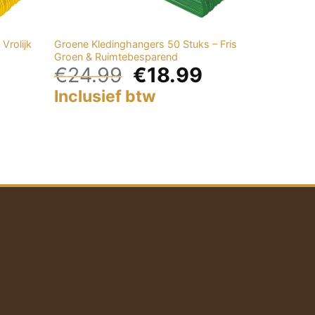
Vrolijk
Groene Kledinghangers 50 Stuks – Fris
Groen & Ruimtebesparend
€
24.99
€
18.99
Inclusief btw