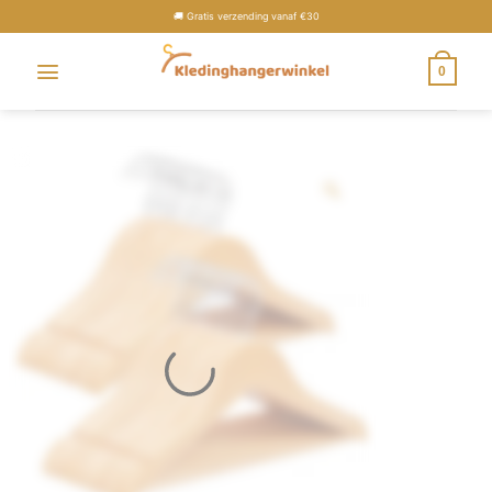
🚚 Gratis verzending vanaf €30
0