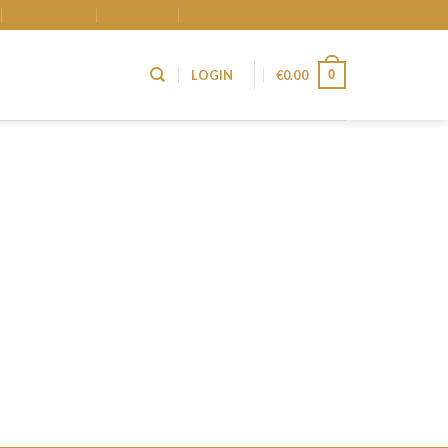
Winkelmand
Afrekenen
Nieuwsbrief
0
LOGIN
€
0.00