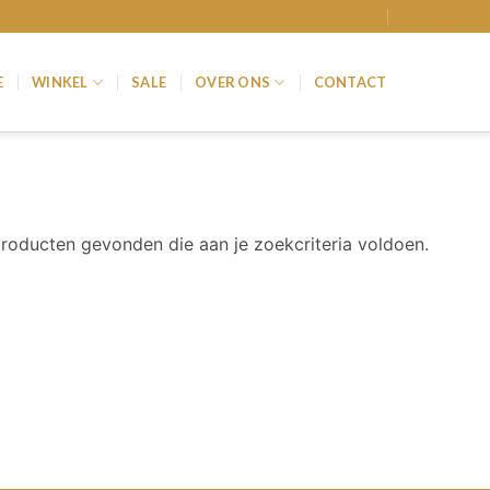
Wishlist
Mijn Account
E
WINKEL
SALE
OVER ONS
CONTACT
roducten gevonden die aan je zoekcriteria voldoen.