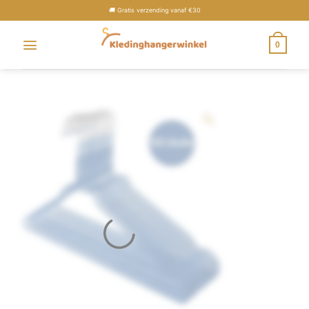
🚚 Gratis verzending vanaf €30
0