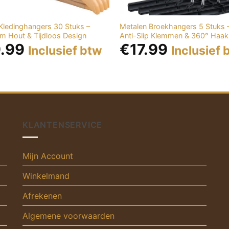
Kledinghangers 30 Stuks –
Metalen Broekhangers 5 Stuks 
m Hout & Tijdloos Design
Anti-Slip Klemmen & 360° Haak
.99
€
17.99
Inclusief btw
Inclusief 
KLANTENSERVICE
Mijn Account
Winkelmand
Afrekenen
Algemene voorwaarden