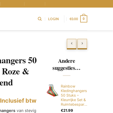
Winkelmand
Afrekenen
Nieuwsbrief
0
LOGIN
€
0.00
hangers 50
Andere
suggesties…
s Roze &
end
Rainbow
Kledinghangers
50 Stuks –
Inclusief btw
Kleurrijke Set &
Ruimtebesparend
ghangers
van stevig
€
21.99