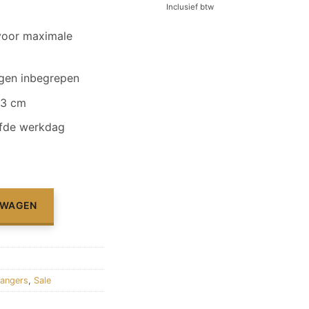
Inclusief btw
voor maximale
ngen inbegrepen
23 cm
lfde werkdag
LWAGEN
angers
,
Sale