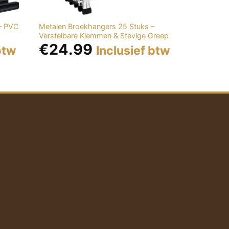
– PVC
Metalen Broekhangers 25 Stuks –
Zwarte Hout
Verstelbare Klemmen & Stevige Greep
Stuks – Luxe
€
24.99
€
39.
btw
Inclusief btw