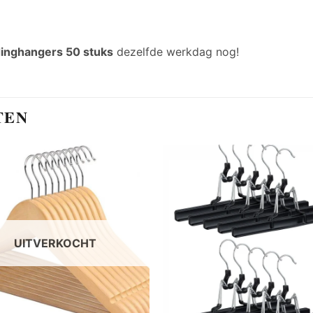
dinghangers 50 stuks
dezelfde werkdag nog!
TEN
Add to
wishlist
UITVERKOCHT