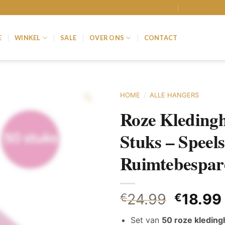
Wishlist
Mijn Account
E
WINKEL
SALE
OVER ONS
CONTACT
HOME
/
ALLE HANGERS
Roze Kleding
Stuks – Speel
Ruimtebespar
24.99
18.99
€
€
Set van
50 roze kledin