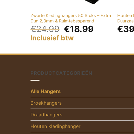
Zwarte Kledinghangers 50 Stuks – Extra
Houten 
Dun 2,3mm & Ruimtebesparend
Duurzaa
€
24.99
€
18.99
€
39
Inclusief btw
PRODUCTCATEGORIEËN
Alle Hangers
Broekhangers
Draadhangers
Houten kledinghanger