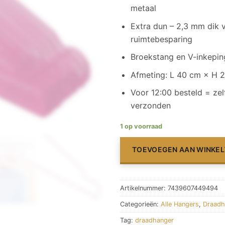
metaal
Extra dun – 2,3 mm dik 
ruimtebesparing
Broekstang en V-inkepi
Afmeting: L 40 cm × H 
Voor 12:00 besteld = ze
verzonden
1 op voorraad
TOEVOEGEN AAN WINKE
Artikelnummer:
7439607449494
Categorieën:
Alle Hangers
,
Draadh
Tag:
draadhanger